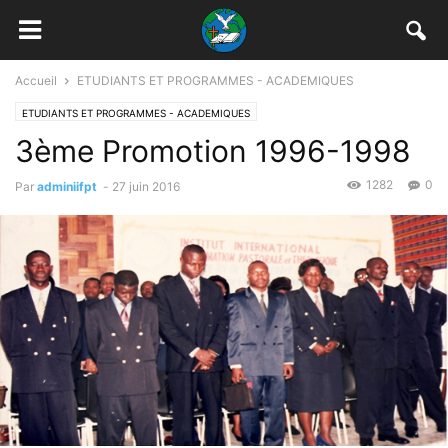
Accueil
ETUDIANTS ET PROGRAMMES - ACADEMIQUES
ETUDIANTS ET PROGRAMMES - ACADEMIQUES
3ème Promotion 1996-1998
1282
0
Par
adminiifpt
-
27 juin 2016